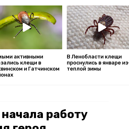
мыми активными
В Ленобласти клещи
азались клещи в
проснулись в январе из
хвинском и Гатчинском
теплой зимы
йонах
 начала работу
я героя.