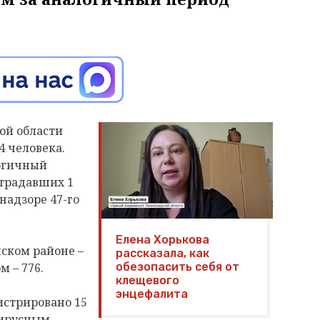
ой области
4 человека.
логичный
страдавших 1
надзоре 47-го
Елена Хорькова
нском районе –
рассказала, как
м – 776.
обезопасить себя от
клещевого
энцефалита
истрировано 15
вирусным