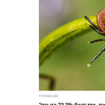
©
freepik.com
Это на 23,3% больше, 