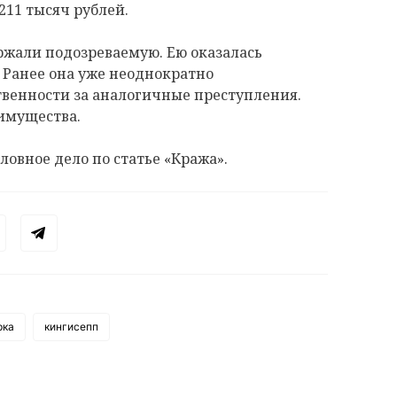
11 тысяч рублей.
ржали подозреваемую. Ею оказалась
 Ранее она уже неоднократно
твенности за аналогичные преступления.
 имущества.
ловное дело по статье «Кража».
рка
кингисепп