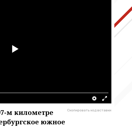
97-м километре
Скопировать код вставки
тербургское южное