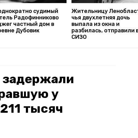
однократно судимый
Жительницу Леноблас
тель Радофинниково
чья двухлетняя дочь
джег частный дом в
выпала из окна и
ревне Дубовик
разбилась, отправили 
СИЗО
е задержали
кравшую у
211 тысяч