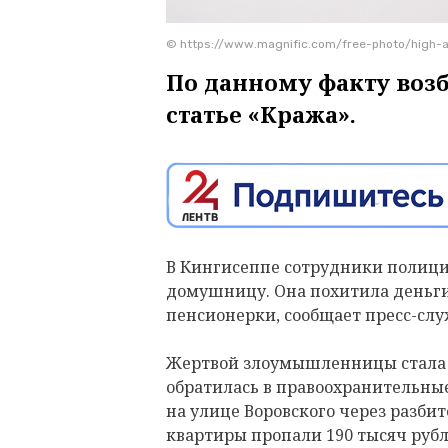
© https://www.magnific.com/free-photo/high-
По данному факту воз
статье «Кража».
В Кингисеппе сотрудники полици
домушницу. Она похитила деньги
пенсионерки, сообщает пресс-слу
Жертвой злоумышленницы стала 7
обратилась в правоохранительные 
на улице Воровского через разби
квартиры пропали 190 тысяч руб