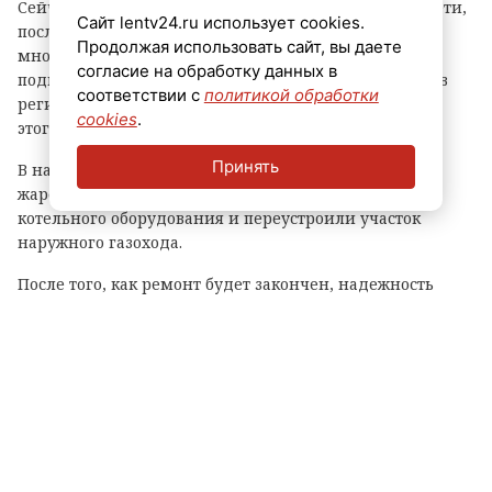
Сейчас рабочие реконструируют участок тепловой сети,
Сайт lentv24.ru использует cookies.
после завершения работ на котором 15
Продолжая использовать сайт, вы даете
многоквартирных домов бывшего военного городка
согласие на обработку данных в
подключат к газовой котельной. Об этом рассказали в
соответствии с
политикой обработки
региональном комитете по ТЭК. Отмечается, что до
cookies
.
этого дома отапливали от угольной котельной.
Принять
В начале лета в котельной заменили водогрейный
жаротрубный котел, а также устроили новую обвязку
котельного оборудования и переустроили участок
наружного газохода.
После того, как ремонт будет закончен, надежность
теплоснабжения жителей вырастет. Котельная будет
работать на сжиженном газе.