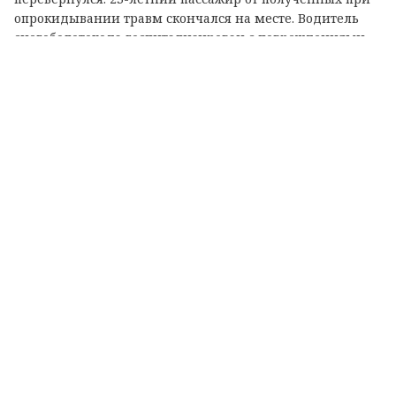
опрокидывании травм скончался на месте. Водитель
снегоболотохода госпитализирован с повреждениями
средней тяжести.
Правоохранители уже приступили к доследственной
проверке. В отношении водителя составлен
административный протокол по ст. 12.37 КоАП РФ,
которая регламентирует нарушение правил
обязательного страхования автогражданской
ответственности. На данный момент решается вопрос о
возбуждении уголовного дела.
Теги:
приозерский район
авария