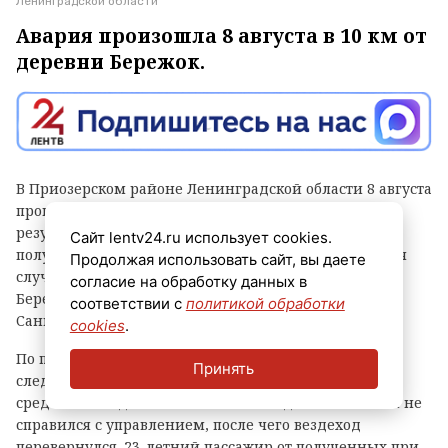
Ленинградской области
Авария произошла 8 августа в 10 км от
деревни Бережок.
В Приозерском районе Ленинградской области 8 августа
произошло опрокидывание снегоболотохода. В
результате аварии один человек погиб, а другой
Сайт lentv24.ru использует cookies.
получил травмы различной степени тяжести. Авария
Продолжая использовать сайт, вы даете
случилась около 16:30 в 10 километрах от деревни
согласие на обработку данных в
Бережок, сообщает пресс-служба ГУ МВД России по
соответствии с
политикой обработки
Санкт-Петербургу и Ленинградской области.
cookies
.
По предварительным данным регионального
Принять
следственного управления, за рулем транспортного
средства находился 23-летний молодой человек. Он не
справился с управлением, после чего вездеход
перевернулся. 23-летний пассажир от полученных при