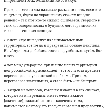
И президент этих ожиданий не обманул.
Прежде всего он «на пальцах» разъяснил, что, если кто-
то думает, будто по украинскому сюжету все уже
решено – так этот кто-то сильно ошибается. Твердого в
этих «договоренностях о будущих договоренностях» –
только российская позиция:
«Войска Украины уйдут из занимаемых ими
территорий, вот тогда и прекратятся боевые действия.
Не уйдут ‒ мы добьёмся этого вооружённым путём. Вот
и всё».
А вот международное признание новых территорий
под российской юрисдикцией - вот это и есть предмет
переговоров по украинской проблеме. Причем,
переговоров тщательных, а стало быть – не быстрых:
«Каждый из вопросов, который изложен в тех списках,
которые нам переданы, имеет очень важное
[значение], каждый из них – ключевая тема,
понимаете? Поэтому это требует серьезной проработки»,