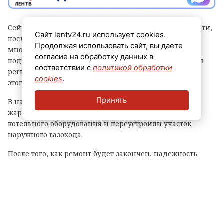
Сейчас рабочие реконструируют участок тепловой сети,
Сайт lentv24.ru использует cookies.
после завершения работ на котором 15
Продолжая использовать сайт, вы даете
многоквартирных домов бывшего военного городка
согласие на обработку данных в
подключат к газовой котельной. Об этом рассказали в
соответствии с
политикой обработки
региональном комитете по ТЭК. Отмечается, что до
cookies
.
этого дома отапливали от угольной котельной.
Принять
В начале лета в котельной заменили водогрейный
жаротрубный котел, а также устроили новую обвязку
котельного оборудования и переустроили участок
наружного газохода.
После того, как ремонт будет закончен, надежность
теплоснабжения жителей вырастет. Котельная будет
работать на сжиженном газе.