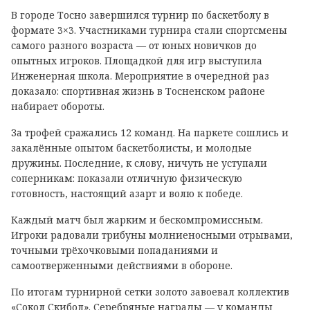
В городе Тосно завершился турнир по баскетболу в
формате 3×3. Участниками турнира стали спортсмены
самого разного возраста — от юных новичков до
опытных игроков. Площадкой для игр выступила
Инженерная школа. Мероприятие в очередной раз
доказало: спортивная жизнь в Тосненском районе
набирает обороты.
За трофей сражались 12 команд. На паркете сошлись и
закалённые опытом баскетболисты, и молодые
дружины. Последние, к слову, ничуть не уступали
соперникам: показали отличную физическую
готовность, настоящий азарт и волю к победе.
Каждый матч был жарким и бескомпромиссным.
Игроки радовали трибуны молниеносными отрывами,
точными трёхочковыми попаданиями и
самоотверженными действиями в обороне.
По итогам турнирной сетки золото завоевал коллектив
«Сокол Скибол». Серебряные награды — у команды