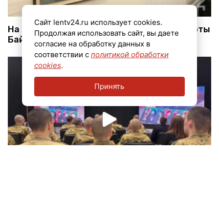
Сайт lentv24.ru использует cookies.
На выставке в Петербурге показали красоты
Продолжая использовать сайт, вы даете
Байкала
согласие на обработку данных в
соответствии с
политикой обработки
cookies
.
Принять
В Петербурге показали публике
«Уникальную коллекцию шевронов»