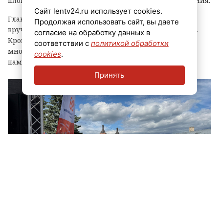
площадки, выступления духовых оркестров и угощения.
Сайт lentv24.ru использует cookies.
Главным событием праздника стала церемония
Продолжая использовать сайт, вы даете
вручения знака «Почетный гражданин города Луга».
согласие на обработку данных в
Кроме того, региональные власти отметили
соответствии с
политикой обработки
многодетные семьи муниципалитета, вручив им
cookies
.
памятные награды и благодарственные письма.
Принять