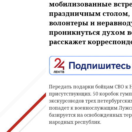
мобилизованные встре
праздничным столом, а
волонтеры и неравно
проникнуться духом в
расскажет корреспонде
Передать подарки бойцам СВО к Н
присутствующих. 50 коробок гум
экскурсоводов трех петербургских
попадет к военнослужащим Лужск
базируется на освобожденных те
народных республик.