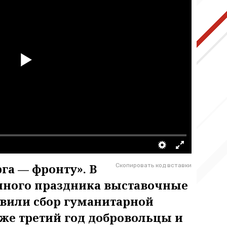
га — фронту». В
Скопировать код вставки
нного праздника выставочные
явили сбор гуманитарной
же третий год добровольцы и