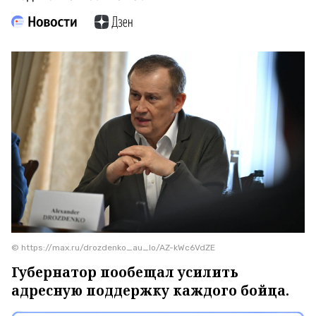
© https://max.ru/drozdenko_au_lo/AZ-kWc6VdZE
Губернатор пообещал усилить
адресную поддержку каждого бойца.