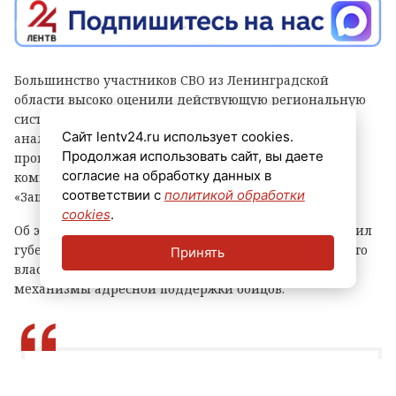
Большинство участников СВО из Ленинградской
области высоко оценили действующую региональную
систему поддержки. К таким выводам пришли
Сайт lentv24.ru использует cookies.
аналитики по итогам соцопроса,
Продолжая использовать сайт, вы даете
проведенного Комитетом общественных
согласие на обработку данных в
коммуникаций и областным отделением Фонда
соответствии с
политикой обработки
«Защитники Отечества».
cookies
.
Об этом в своем канале в мессенджере «Макс» сообщил
губернатор Александр Дрозденко. Он подчеркнул, что
Принять
власти региона продолжат совершенствовать
механизмы адресной поддержки бойцов.
Учитываем все запросы. Усилим