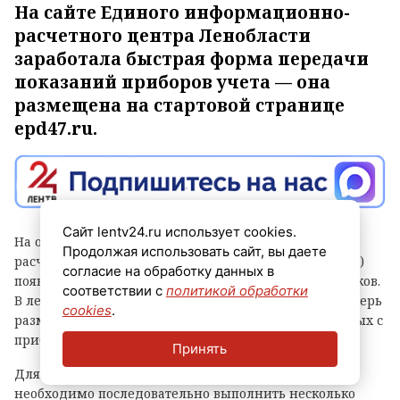
На сайте Единого информационно-
расчетного центра Ленобласти
заработала быстрая форма передачи
показаний приборов учета — она
размещена на стартовой странице
epd47.ru.
Сайт lentv24.ru использует cookies.
На официальном сайте Единого информационно-
Продолжая использовать сайт, вы даете
расчетного центра Ленинградской области (epd47.ru)
согласие на обработку данных в
появился новый сервис передачи показаний счетчиков.
соответствии с
политикой обработки
В левом нижнем углу главной страницы ресурса теперь
cookies
.
размещена форма экспресс-отправки текущих данных с
приборов учета воды, электроэнергии и газа.
Принять
Для корректной передачи показаний пользователю
необходимо последовательно выполнить несколько