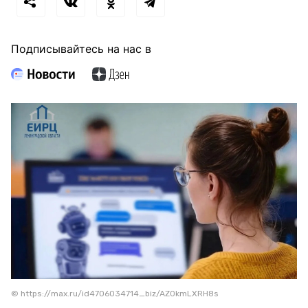
Подписывайтесь на нас в
© https://max.ru/id4706034714_biz/AZ0kmLXRH8s