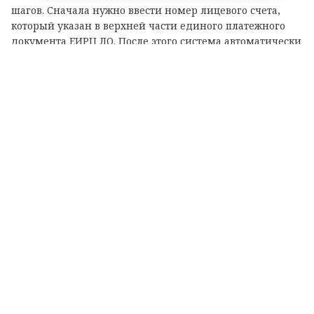
шагов. Сначала нужно ввести номер лицевого счета,
который указан в верхней части единого платежного
документа ЕИРЦ ЛО. После этого система автоматически
подгрузит все счетчики, привязанные за данным
лицевым счетом. Внесение новых значений происходит
путем перехода от одного прибора учета к другому,
причем пользователь также может выбрать конкретный
счетчик в верхней части открывшегося окна.
Финальный этап — проверочная страница, где
отображаются лицевой счет, адрес, список счетчиков,
введенные показания и рассчитанный расход. На этом
шаге у абонента есть возможность изменить внесенные
данные перед отправкой.
Напомним, передавать показания приборов учета
потребления электроэнергии, воды и газа необходимо
ежемесячно в период с 1-го по 25-е число.
Помимо нового сервиса, в ЕИРЦ ЛО доступны личный
кабинет на сайте, мобильное приложение «ЕИРЦ ЛО»