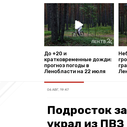
До +20 и
Не
кратковременные дожди:
гро
прогноз погоды в
гра
Ленобласти на 22 июля
Ле
06 АВГ, 19:47
Подросток за
украл из ПВЗ