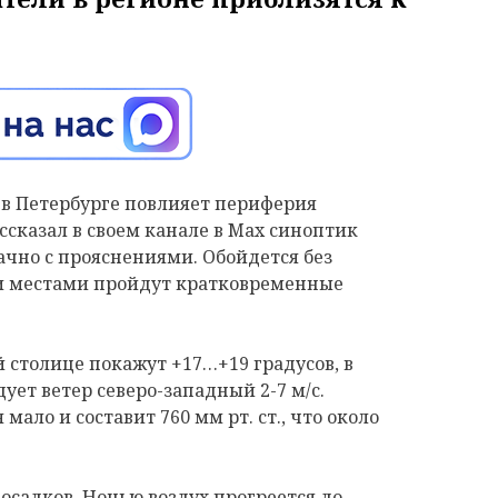
у в Петербурге повлияет периферия
ссказал в своем канале в
Max
синоптик
ачно с прояснениями. Обойдется без
ти местами пройдут кратковременные
 столице покажут +17…+19 градусов, в
ует ветер северо-западный 2-7 м/с.
ало и составит 760 мм рт. ст., что около
з осадков. Ночью воздух прогреется до