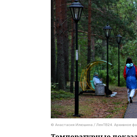
© Анастасия Илюшина / ЛенТВ24. Архивное ф
Температурные показа