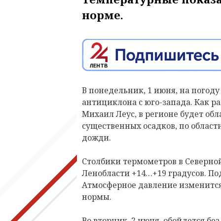
норме.
В понедельник, 1 июня, на погод
антициклона с юго-запада. Как ра
Михаил Леус, в регионе будет обл
существенных осадков, по облас
дожди.
Столбики термометров в Северной
Ленобласти +14…+19 градусов. Под
Атмосферное давление изменится м
нормы.
Во вторник, 2 июня, обойдется бе