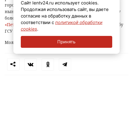
Сайт lentv24.ru использует cookies.
города) и с ноября прошлого года по февраль
Продолжая использовать сайт, вы даете
нынешнего украл оттуда различные вещи и технику
согласие на обработку данных в
более чем на 500 тысяч рублей, сообщает
соответствии с
политикой обработки
«Петербургский дневник»
со ссылкой на пресс-службу
cookies
.
ГСУ СКР по городу на Неве.
Принять
Молодому человеку уже предъявлено обвинение.
Теги:
петербург
маркетплейс
кража
пвз