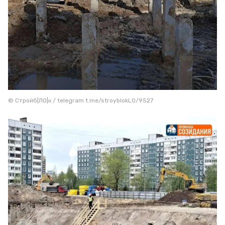
© Стройб|ЛО|к / telegram t.me/stroyblokLO/9527