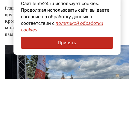
Сайт lentv24.ru использует cookies.
Главным событием праздника стала церемония
Продолжая использовать сайт, вы даете
вручения знака «Почетный гражданин города Луга».
согласие на обработку данных в
Кроме того, региональные власти отметили
соответствии с
политикой обработки
многодетные семьи муниципалитета, вручив им
cookies
.
памятные награды и благодарственные письма.
Принять