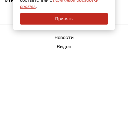
соответствии с
политикой обработки
cookies
.
Принять
Ребенок войны Надежда Валашина
отмечает 90-летие
Показать еще
Новости
Видео