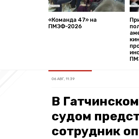
«Команда 47» на
Пр
ПМЭФ-2026
по
ам
ки
пр
ин
ПМ
06 АВГ, 11:39
В Гатчинском
судом предст
сотрудник оп