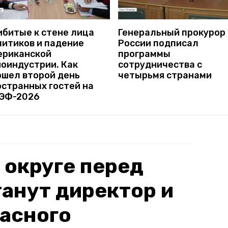
ибитые к стене лица
Генеральный прокурор
литиков и падение
России подписал
ериканской
программы
ноиндустрии. Как
сотрудничества с
ошел второй день
четырьмя странами
остранных гостей на
ЭФ-2026
 округе перед
анут директор и
асного