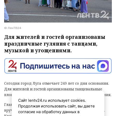
© ЛенТВ24
Для жителей и гостей организованы
праздничные гуляния с танцами,
музыкой и угощениями.
Сегодня город Луга отмечает 249 лет со дня основания.
Для жителей и гостей организованы танцевальные
площадки, выступления духовых оркестров и угощения.
Сайт lentv24.ru использует cookies.
Главным событием праздника стала церемония
Продолжая использовать сайт, вы даете
вручения знака «Почетный гражданин города Луга».
согласие на обработку данных в
Кроме того, региональные власти отметили