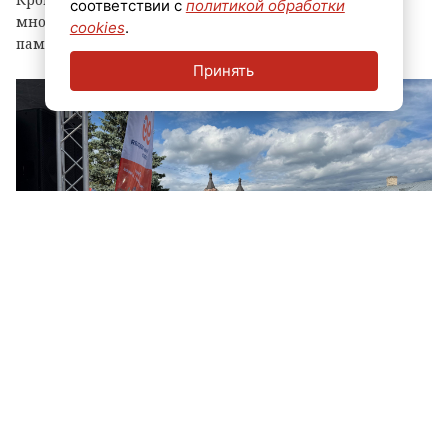
соответствии с
политикой обработки
многодетные семьи муниципалитета, вручив им
cookies
.
памятные награды и благодарственные письма.
Принять
© ЛенТВ24