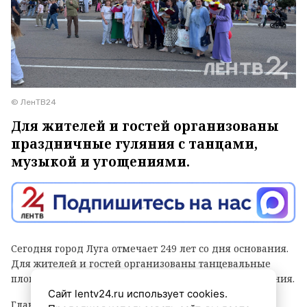
© ЛенТВ24
Для жителей и гостей организованы
праздничные гуляния с танцами,
музыкой и угощениями.
Сегодня город Луга отмечает 249 лет со дня основания.
Для жителей и гостей организованы танцевальные
площадки, выступления духовых оркестров и угощения.
Сайт lentv24.ru использует cookies.
Главным событием праздника стала церемония