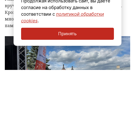
Продолжая использовать сайт, вы даете
вручения знака «Почетный гражданин города Луга».
согласие на обработку данных в
Кроме того, региональные власти отметили
соответствии с
политикой обработки
многодетные семьи муниципалитета, вручив им
cookies
.
памятные награды и благодарственные письма.
Принять