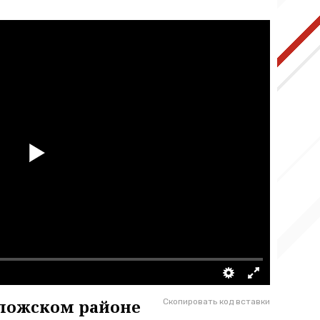
оложском районе
Скопировать код вставки