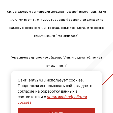
Свидетельство о регистрации средства массовой информации Эл №
ФС77-78435 от 15 июня 2020 г., выдано Федеральной службой по
надзору в сфере связи, информационных технологий и массовых
коммуникаций (Роскомнадзор).
Учредитель акционерное общество "Ленинградская областная
телекомпания".
Главный редактор Черных Олег Викторович.
Сайт lentv24.ru использует cookies.
Телефон: +7 (812) 640-6114
Продолжая использовать сайт, вы даете
Email: info@lentv24.ru
согласие на обработку данных в
соответствии с
политикой обработки
Размещение рекламы admitriev@lentv24.ru
cookies
.