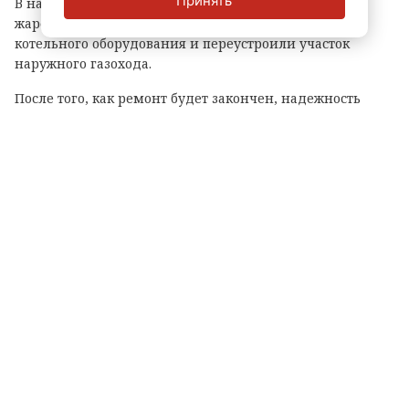
Принять
В начале лета в котельной заменили водогрейный
жаротрубный котел, а также устроили новую обвязку
котельного оборудования и переустроили участок
наружного газохода.
После того, как ремонт будет закончен, надежность
теплоснабжения жителей вырастет. Котельная будет
работать на сжиженном газе.