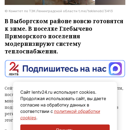
© Комитет по ТЭК Ленинградской области t.me/teklenobl/3413
В Выборгском районе вовсю готовятся
к зиме. В поселке Глебычево
Приморского поселения
модернизируют систему
теплоснабжения.
Сейчас рабочие реконструируют участок тепловой сети,
Сайт lentv24.ru использует cookies.
после завершения работ на котором 15
Продолжая использовать сайт, вы даете
многоквартирных домов бывшего военного городка
согласие на обработку данных в
подключат к газовой котельной. Об этом рассказали в
соответствии с
политикой обработки
региональном комитете по ТЭК. Отмечается, что до
cookies
.
этого дома отапливали от угольной котельной.