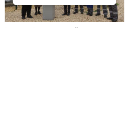
В поселке Высокоключевой ввели в
эксплуатацию новые газопроводы
Показать еще
Новости
Видео
Эфир
Мнения
Реклама
Контактная информация
Архив