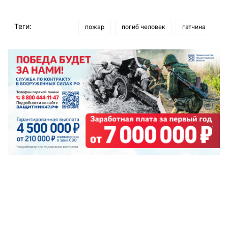
Теги:
пожар
погиб человек
гатчина