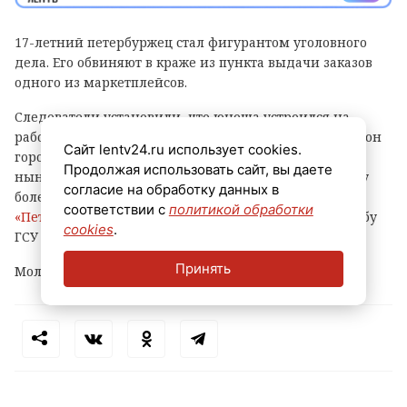
17-летний петербуржец стал фигурантом уголовного
дела. Его обвиняют в краже из пункта выдачи заказов
одного из маркетплейсов.
Следователи установили, что юноша устроился на
работу в ПВЗ на Софийской улице (Фрунзенский район
Сайт lentv24.ru использует cookies.
города) и с ноября прошлого года по февраль
Продолжая использовать сайт, вы даете
нынешнего украл оттуда различные вещи и технику
согласие на обработку данных в
более чем на 500 тысяч рублей, сообщает
соответствии с
политикой обработки
«Петербургский дневник»
со ссылкой на пресс-службу
cookies
.
ГСУ СКР по городу на Неве.
Принять
Молодому человеку уже предъявлено обвинение.