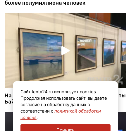
более полумиллиона человек
Сайт lentv24.ru использует cookies.
На выставке в Петербурге показали красоты
Продолжая использовать сайт, вы даете
Байкала
согласие на обработку данных в
соответствии с
политикой обработки
cookies
.
Принять