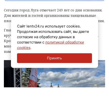
Сегодня город Луга отмечает 249 лет со дня основания.
Для жителей и гостей организованы танцевальные
площадки, выступления духовых оркестров и угощения.
Сайт lentv24.ru использует cookies.
Главным событием праздника стала церемония
Продолжая использовать сайт, вы даете
вручения знака «Почетный гражданин города Луга».
согласие на обработку данных в
Кроме того, региональные власти отметили
соответствии с
политикой обработки
многодетные семьи муниципалитета, вручив им
cookies
.
памятные награды и благодарственные письма.
Принять