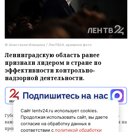
© Анастасия Илюшина / ЛенТВ24, архивное фото
Ленинградскую область ранее
признали лидером в стране по
эффективности контрольно-
надзорной деятельности.
Сайт lentv24.ru использует cookies.
Губернатор Александр Дрозденко заявил, что теперь
Продолжая использовать сайт, вы даете
важно сохранить лидерство после отмены моратория на
согласие на обработку данных в
проверки, а для этого контроль должен быть не
соответствии с
политикой обработки