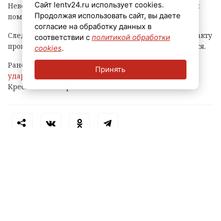
Сайт lentv24.ru использует cookies.
Неве. Отмечается, что малышу оказана медицинская
Продолжая использовать сайт, вы даете
помощь, в каком он состоянии, неизвестно.
согласие на обработку данных в
Следователи начали процессуальную проверку по факту
соответствии с
политикой обработки
происшествия. Обстоятельства инцидента выясняются.
cookies
.
Ранее ЛенТВ24 сообщал, что 11-летнего ребенка
Принять
ударило током
во время купания у яхт-клуба на
Крестовском острове.
Теги:
падение с высоты
петербург
пострадал ребенок