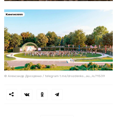
© Александр Дрозденко / telegram t.me/drozdenko_au_lo/11539