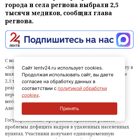
города и села региона выбрали 2,5
тысячи медиков, сообщил глава
региона.
С момента запуска программ «Земский доктор» и
«Земский фельдшер» в Ленинградской области работу в
Сайт lentv24.ru использует cookies.
малых городах и сельской местности выбрали свыше
Продолжая использовать сайт, вы даете
2,5 тысячи медицинских специалистов. Итогами
согласие на обработку данных в
реализации проектов и судьбами врачей,
соответствии с
политикой обработки
перебравшихся в 47-й регион, в своем канале в
cookies
.
мессенджере «Макс» поделился глава области
Александр Дрозденко.
Принять
Государственные программы призваны решить
проблемы дефицита кадров в удаленных населенных
пунктах. Участники получают единовременную