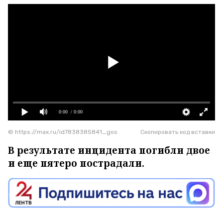
0:00
/ 0:00
© https://max.ru/id7838385841_gos
Скопировать код вставки
В результате инцидента погибли двое
и еще пятеро пострадали.