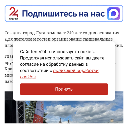
Сегодня город Луга отмечает 249 лет со дня основания.
Для жителей и гостей организованы танцевальные
площадки, выступления духовых оркестров и угощения.
Сайт lentv24.ru использует cookies.
Главным событием праздника стала церемония
Продолжая использовать сайт, вы даете
вручения знака «Почетный гражданин города Луга».
согласие на обработку данных в
Кроме того, региональные власти отметили
соответствии с
политикой обработки
многодетные семьи муниципалитета, вручив им
cookies
.
памятные награды и благодарственные письма.
Принять