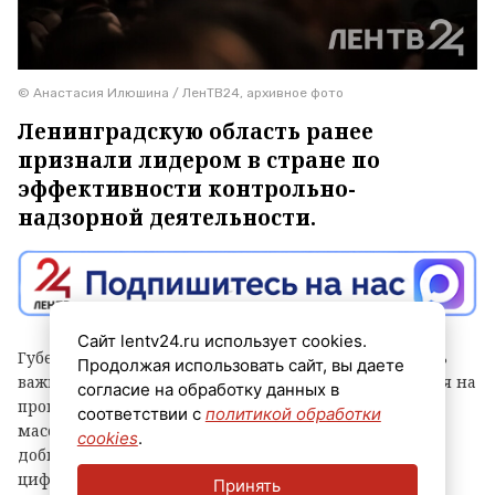
© Анастасия Илюшина / ЛенТВ24, архивное фото
Ленинградскую область ранее
признали лидером в стране по
эффективности контрольно-
надзорной деятельности.
Сайт lentv24.ru использует cookies.
Губернатор Александр Дрозденко заявил, что теперь
Продолжая использовать сайт, вы даете
важно сохранить лидерство после отмены моратория на
согласие на обработку данных в
проверки, а для этого контроль должен быть не
соответствии с
политикой обработки
массовым, а точным и современным. Чтобы этого
cookies
.
добиться, в Ленобласти, в частности, развивают
цифровые сервисы, используют беспилотники и
Принять