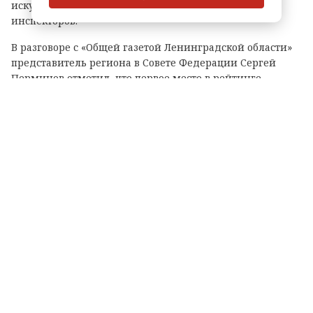
искусственный интеллект, а также обучают
инспекторов.
В разговоре с «Общей газетой Ленинградской области»
представитель региона в Совете Федерации Сергей
Перминов отметил, что первое место в рейтинге
показывает, что властям Ленобласти удалось выстроить
самую сбалансированную, современную и прозрачную
систему контроля.
Регион остается жестким там, где есть
реальная угроза (экология, безопасность,
ЖКХ), однако не превращается в
бюрократический пресс для
предпринимателей и граждан. Власти
области намерены и дальше развивать этот
стандарт.