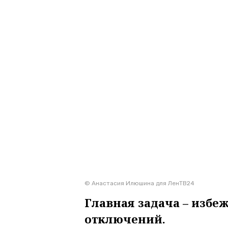
© Анастасия Илюшина для ЛенТВ24
Главная задача – изб
отключений.