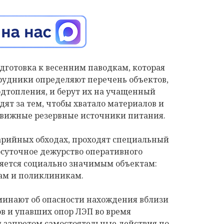
дготовка к весенним паводкам, которая
трудники определяют перечень объектов,
подтопления, и берут их на учащенный
дят за тем, чтобы хватало материалов и
движные резервные источники питания.
варийных обходах, проходят специальный
осуточное дежурство оперативного
ляется социально значимым объектам:
ам и поликлиникам.
инают об опасности нахождения вблизи
в и упавших опор ЛЭП во время
м запретом самостоятельные действия по