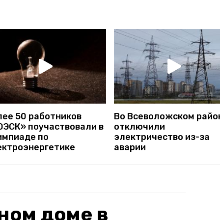
лее 50 работников
Во Всеволожском райо
ОЭСК» поучаствовали в
отключили
импиаде по
электричество из-за
ектроэнергетике
аварии
ном доме в