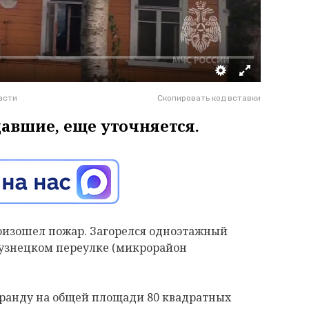
асти
Скопировать код вставки
давшие, еще уточняется.
произошел пожар. Загорелся одноэтажный
узнецком переулке (микрорайон
еранду на общей площади 80 квадратных