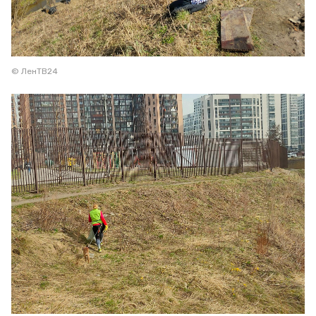
© ЛенТВ24