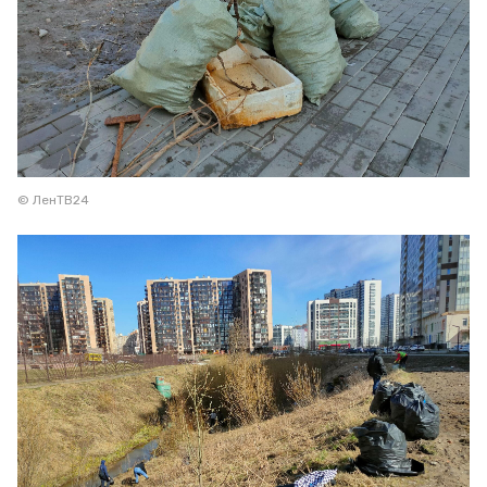
© ЛенТВ24