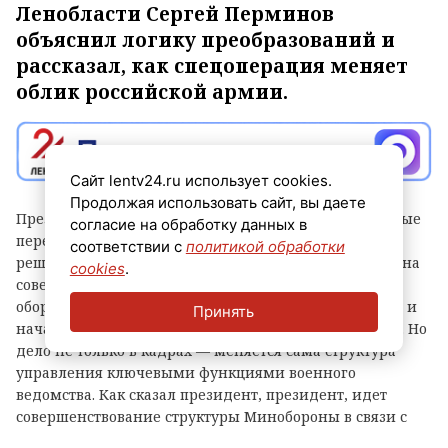
Ленобласти Сергей Перминов
объяснил логику преобразований и
рассказал, как спецоперация меняет
облик российской армии.
Сайт lentv24.ru использует cookies.
Продолжая использовать сайт, вы даете
Президент РФ Владимир Путин осуществил значимые
согласие на обработку данных в
перестановки в руководстве Минобороны. О своем
соответствии с
политикой обработки
решении Верховный Главнокомандующий объявил на
cookies
.
совещании, в котором приняли участие министр
обороны, начальник Генштаба ВС РФ, командующие и
Принять
начальники штабов группировок «Центр» и «Восток». Но
дело не только в кадрах — меняется сама структура
управления ключевыми функциями военного
ведомства. Как сказал президент, президент, идет
совершенствование структуры Минобороны в связи с
потребностями и опытом спецоперации.