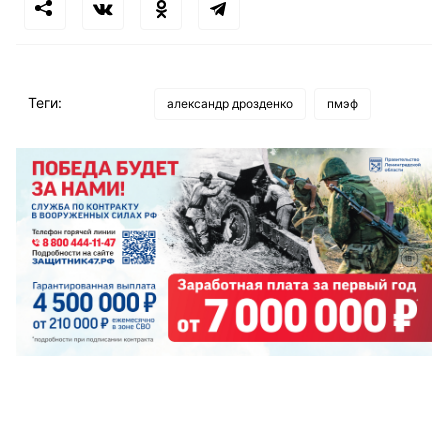
Теги:
александр дрозденко
пмэф