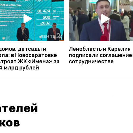
домов, детсады и
Ленобласть и Карелия
ола: в Новосаратовке
подписали соглашение
строят ЖК «Имена» за
сотрудничестве
,4 млрд рублей
ателей
ков