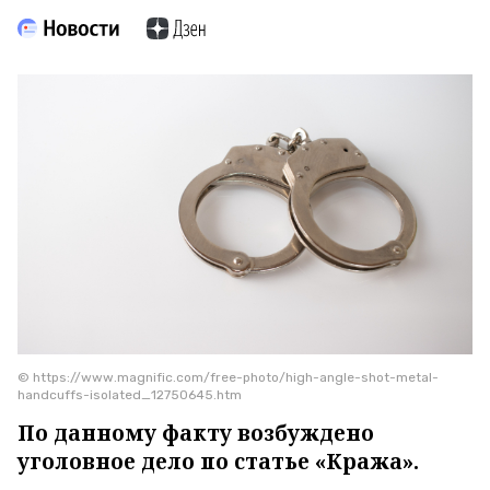
© https://www.magnific.com/free-photo/high-angle-shot-metal-
handcuffs-isolated_12750645.htm
По данному факту возбуждено
уголовное дело по статье «Кража».