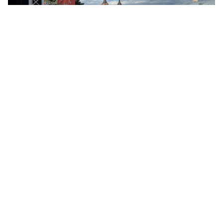
© ЛенТВ24
Параллельно на центральных площадках прошел
районный этап Областного фестиваля «День детства», в
рамках которого для юных жителей города
организовали концертно-игровую программу и
творческие мастер-классы.
Напомним, что областной семейный фестиваль «День
детства» проводится в Ленинградской области
ежегодно. Его главные цели — укрепление института