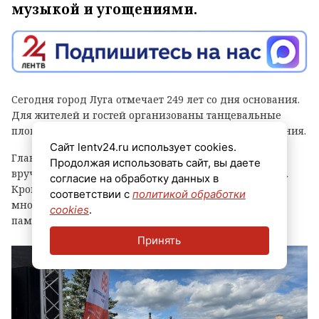
музыкой и угощениями.
Сегодня город Луга отмечает 249 лет со дня основания.
Для жителей и гостей организованы танцевальные
площадки, выступления духовых оркестров и угощения.
Сайт lentv24.ru использует cookies.
Главным событием праздника стала церемония
Продолжая использовать сайт, вы даете
вручения знака «Почетный гражданин города Луга».
согласие на обработку данных в
Кроме того, региональные власти отметили
соответствии с
политикой обработки
многодетные семьи муниципалитета, вручив им
cookies
.
памятные награды и благодарственные письма.
Принять