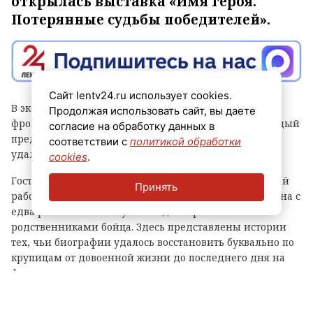
открылась выставка «Имя героя.
Потерянные судьбы победителей».
Сайт lentv24.ru использует cookies.
В экспозиции представлены личные вещи солдат,
Продолжая использовать сайт, вы даете
фронтовые находки, документы и фотографии. Каждый
согласие на обработку данных в
предмет стал частью истории, которую поисковикам
соответствии с
политикой обработки
удалось вернуть из забвения.
cookies
.
Гости выставки могут проследить весь путь поисковой
Принять
работы: от найденного в земле солдатского медальона с
едва различимыми буквами до встречи с
родственниками бойца. Здесь представлены истории
тех, чьи биографии удалось восстановить буквально по
крупицам от довоенной жизни до последнего дня на
фронте.