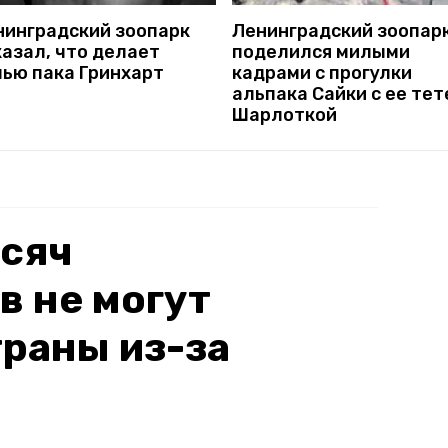
нинградский зоопарк
Ленинградский зоопар
азал, что делает
поделился милыми
чью пака Гринхарт
кадрами с прогулки
альпака Сайки с ее тет
Шарлоткой
ысяч
 не могут
траны из-за