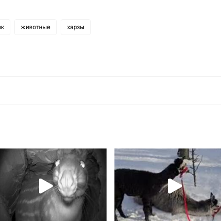
рк
животные
харзы