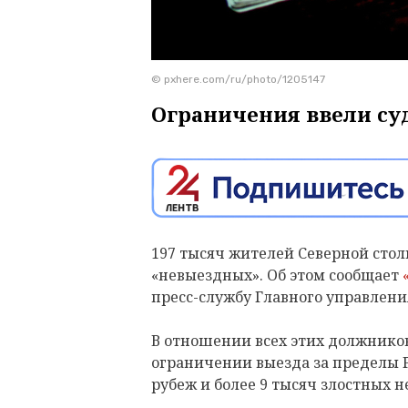
© pxhere.com/ru/photo/1205147
Ограничения ввели су
197 тысяч жителей Северной столи
«невыездных». Об этом сообщает
пресс-службу Главного управлени
В отношении всех этих должников
ограничении выезда за пределы РФ
рубеж и более 9 тысяч злостных 