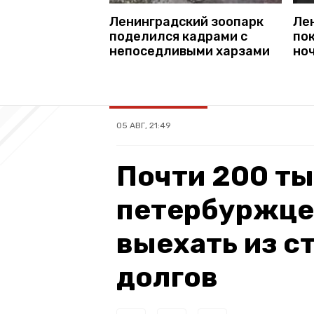
Ленинградский зоопарк
Ле
поделился кадрами с
пок
непоседливыми харзами
но
05 АВГ, 21:49
Почти 200 т
петербуржцев
выехать из с
долгов