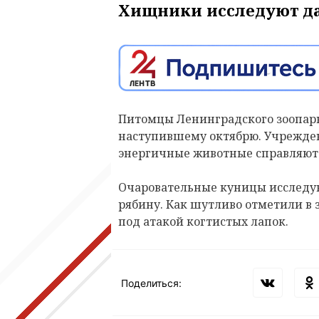
Хищники исследуют да
Питомцы Ленинградского зоопарк
наступившему октябрю
. Учрежде
энергичные животные справляютс
Очаровательные куницы
исследу
рябину
. Как шутливо отметили в 
под атакой когтистых лапок.
Поделиться: