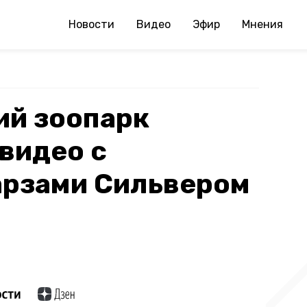
Новости
Видео
Эфир
Мнения
ий зоопарк
видео с
арзами Сильвером