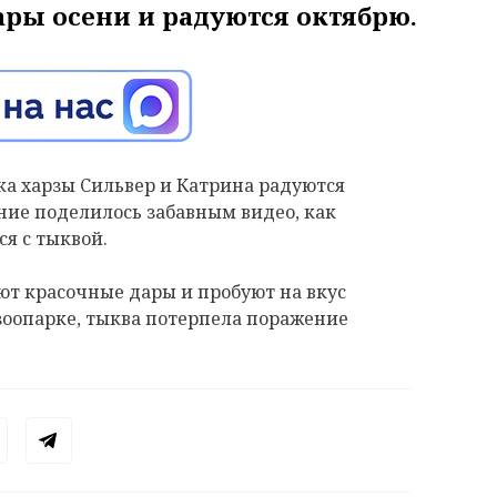
ры осени и радуются октябрю.
а х
арзы Сильвер и Катрина радуются
ние поделилось забавным видео, как
я с тыквой.
ют красочные дары и
пробуют на вкус
зоопарке,
тыква потерпела поражение