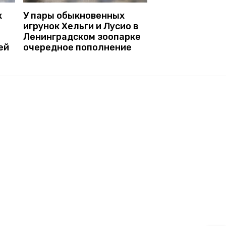
к
У пары обыкновенных
игрунок Хельги и Лусио в
Ленинградском зоопарке
ей
очередное пополнение