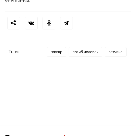
уточняется.
Теги:
пожар
погиб человек
гатчина