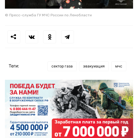
© Пресс-служба ГУ МЧС России по Ленобласти
Теги:
сектор газа
эвакуиация
мчс