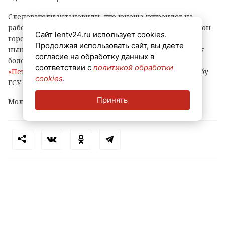
Следователи установили, что юноша устроился на
работу в ПВЗ на Софийской улице (Фрунзенский район
Сайт lentv24.ru использует cookies.
города) и с ноября прошлого года по февраль
Продолжая использовать сайт, вы даете
нынешнего украл оттуда различные вещи и технику
согласие на обработку данных в
более чем на 500 тысяч рублей, сообщает
соответствии с
политикой обработки
«Петербургский дневник»
со ссылкой на пресс-службу
cookies
.
ГСУ СКР по городу на Неве.
Принять
Молодому человеку уже предъявлено обвинение.
Теги:
петербург
маркетплейс
кража
пвз