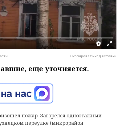
асти
Скопировать код вставки
давшие, еще уточняется.
произошел пожар. Загорелся одноэтажный
узнецком переулке (микрорайон