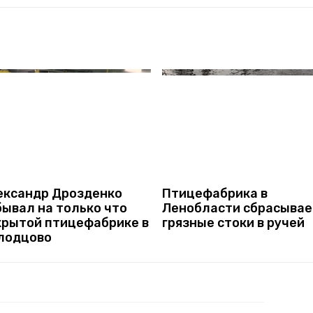
ександр Дрозденко
Птицефабрика в
бывал на только что
Ленобласти сбрасывае
крытой птицефабрике в
грязные стоки в ручей
лодцово