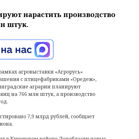
ируют нарастить производство
н штук.
рамках агровыставки «Агрорусь»
ашения с птицефабриками «Оредеж»,
нинградские аграрии планируют
яиц на 766 млн штук, а производство
год.
стировано 7,9 млрд рублей, сообщает
иона.
ит в Кировском районе Ленобласти новые