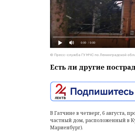
0:00
/ 0:00
© Пресс-служба ГУ МЧС по Ленинградской обл
Есть ли другие постра
В Гатчине в четверг, 6 августа, 
частный дом, расположенный в К
Мариенбург).