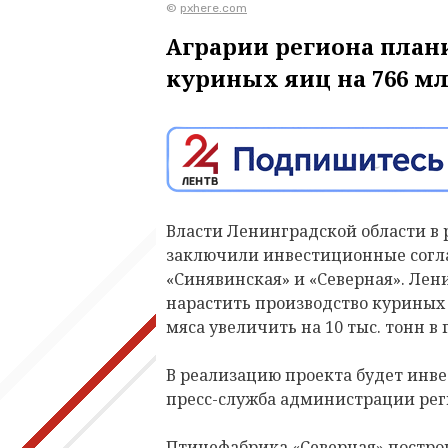
©
pxhere.com
Аграрии региона план
куриных яиц на 766 мл
Власти Ленинградской области в 
заключили инвестиционные согл
«Синявинская» и «Северная». Ле
нарастить производство куриных 
мяса увеличить на 10 тыс. тонн в 
В реализацию проекта будет инве
пресс-служба администрации рег
Птицефабрика «Северная» постро