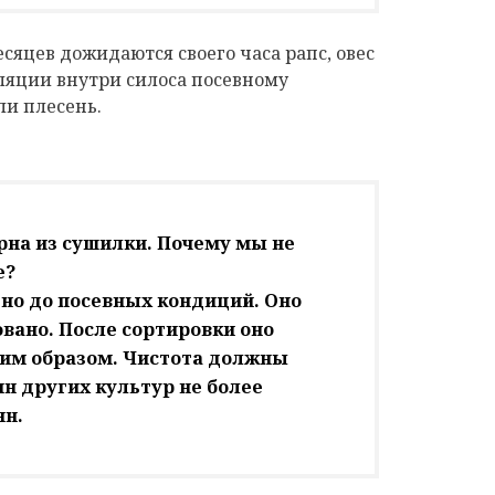
сяцев дожидаются своего часа рапс, овес
иляции внутри силоса посевному
ли плесень.
ерна из сушилки. Почему мы не
е?
ено до посевных кондиций. Оно
овано. После сортировки оно
ким образом. Чистота должны
н других культур не более
ян.