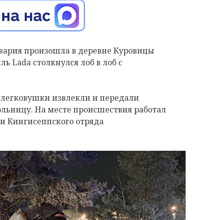
 авария произошла в деревне Куровицы
иль
Lada
столкнулся лоб в лоб с
 легковушки извлекли и передали
больницу. На месте происшествия работал
ти Кингисеппского отряда