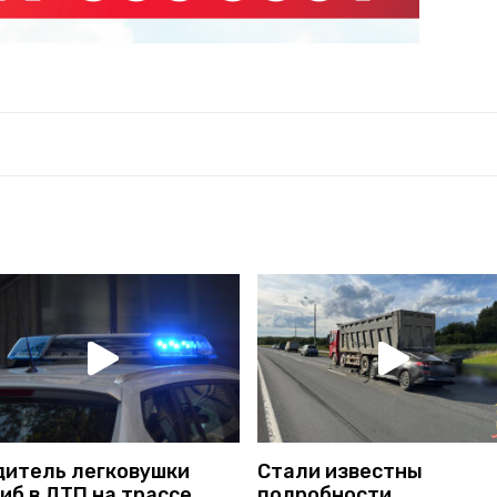
дитель легковушки
Стали известны
иб в ДТП на трассе
подробности