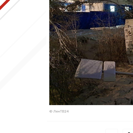
© ЛенТВ24