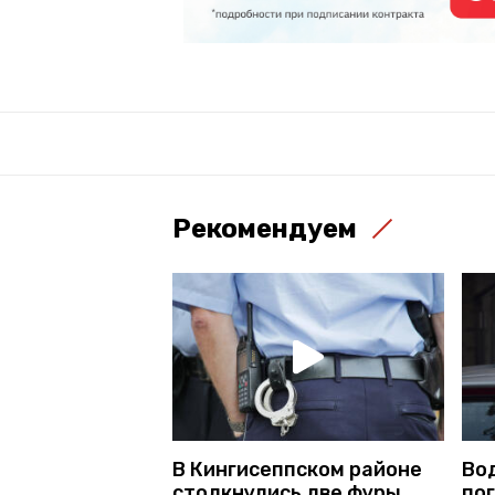
Рекомендуем
В Кингисеппском районе
Во
столкнулись две фуры
пог