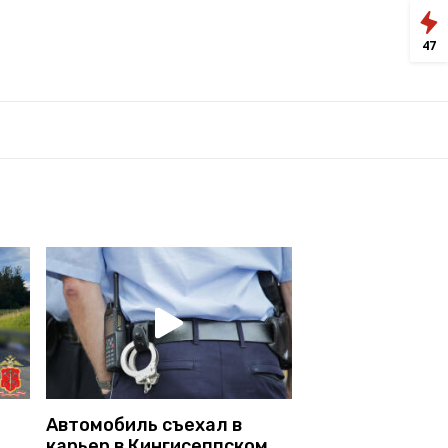
47
Автомобиль съехал в
карьер в Кингисеппском