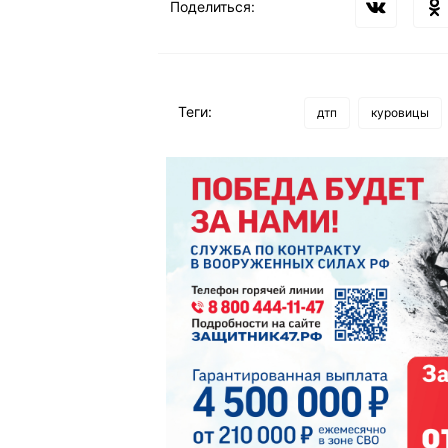
Поделиться:
Теги:
дтп
куровицы