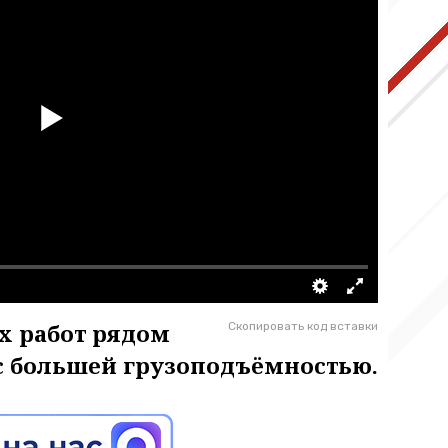
х работ рядом
Скопировать код вставки
 с большей грузоподъёмностью.