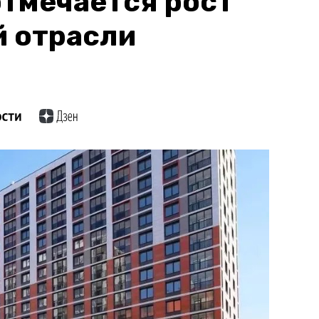
тмечается рост
й отрасли