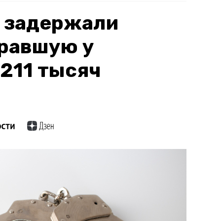
е задержали
кравшую у
211 тысяч