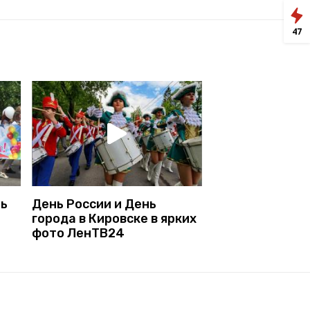
47
нь
День России и День
города в Кировске в ярких
фото ЛенТВ24