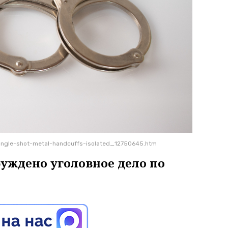
angle-shot-metal-handcuffs-isolated_12750645.htm
буждено уголовное дело по