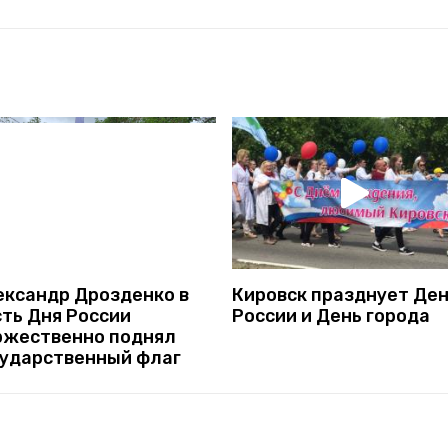
Кировск празднует Де
ександр Дрозденко в
России и День города
сть Дня России
ржественно поднял
сударственный флаг