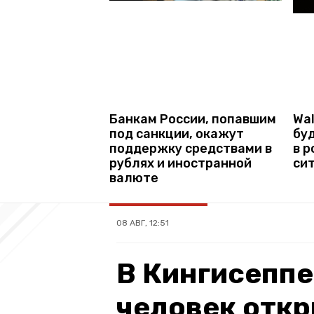
Банкам России, попавшим
Wal
под санкции, окажут
бу
поддержку средствами в
в р
рублях и иностранной
си
валюте
08 АВГ, 12:51
В Кингисеппе
человек отк