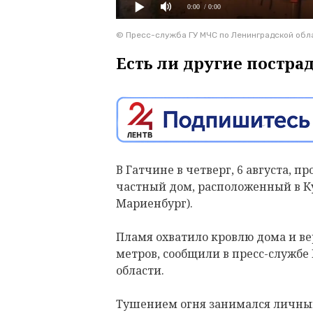
0:00
/ 0:00
© Пресс-служба ГУ МЧС по Ленинградской обл
Есть ли другие постра
В Гатчине в четверг, 6 августа, 
частный дом, расположенный в К
Мариенбург).
Пламя охватило кровлю дома и в
метров, сообщили в пресс-службе
области.
Тушением огня занимался личный 