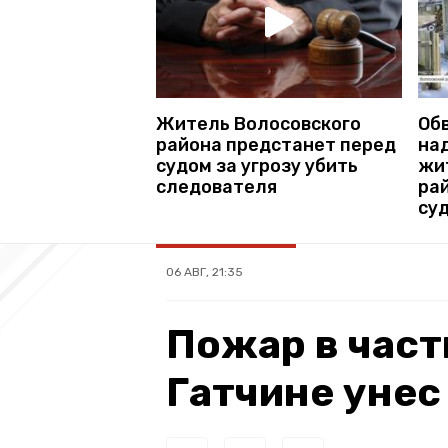
Житель Волосовского
Об
района предстанет перед
на
судом за угрозу убить
жи
следователя
ра
су
06 АВГ, 21:35
Пожар в част
Гатчине унес