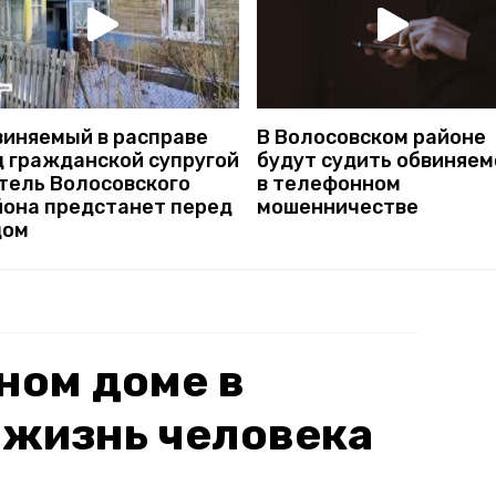
виняемый в расправе
В Волосовском районе
д гражданской супругой
будут судить обвиняем
тель Волосовского
в телефонном
йона предстанет перед
мошенничестве
дом
ном доме в
 жизнь человека