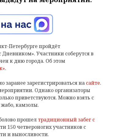
нкт-Петербурге пройдёт
с Дневником». Участники соберутся в
чен к дню города. Об этом
к»
.
мо заранее зарегистрироваться на
сайте
.
мероприятии. Однако организаторы
олько приветствуются. Можно взять с
 жабо, камзолы.
рболово прошел
традиционный забег с
чти 150 четвероногих участников с
сти и выносливости.