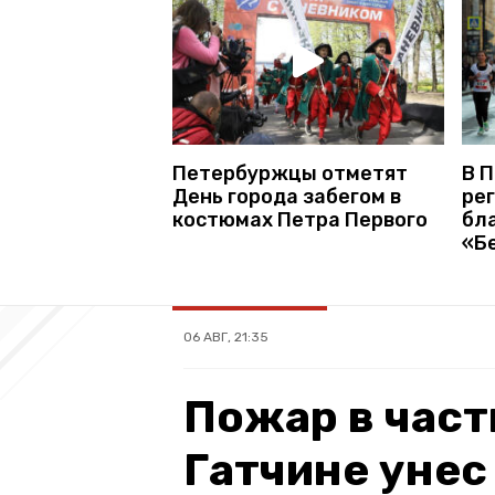
Петербуржцы отметят
В 
День города забегом в
ре
костюмах Петра Первого
бл
«Б
06 АВГ, 21:35
Пожар в част
Гатчине унес