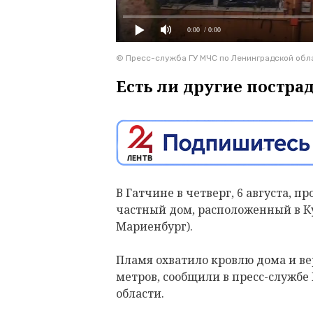
0:00
/ 0:00
© Пресс-служба ГУ МЧС по Ленинградской обл
Есть ли другие постра
В Гатчине в четверг, 6 августа, 
частный дом, расположенный в К
Мариенбург).
Пламя охватило кровлю дома и в
метров, сообщили в пресс-службе
области.