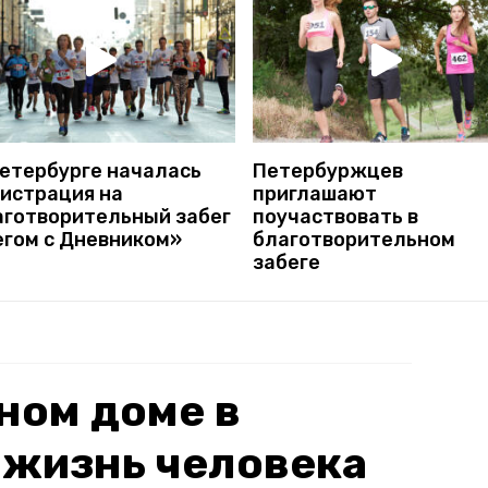
Петербурге началась
Петербуржцев
гистрация на
приглашают
аготворительный забег
поучаствовать в
егом с Дневником»
благотворительном
забеге
ном доме в
 жизнь человека