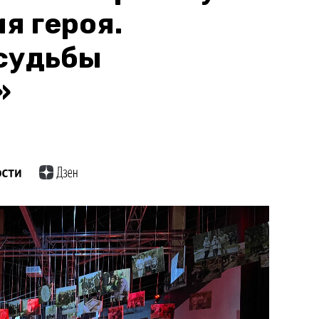
я героя.
судьбы
»