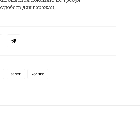
еудобств для горожан,
.
забег
хоспис