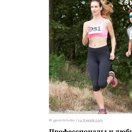
© gpointstudio /
ru.freepik.com
Профессионалы и люби