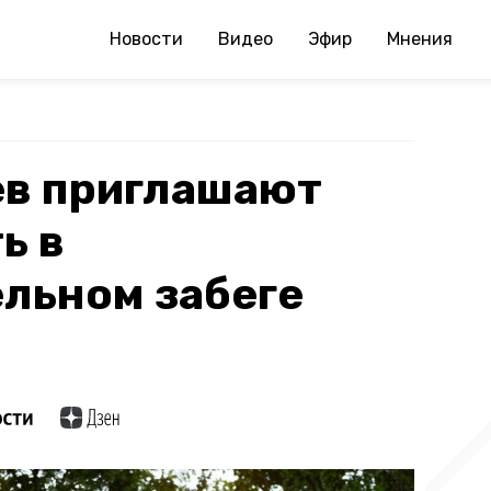
Новости
Видео
Эфир
Мнения
в приглашают
ь в
льном забеге