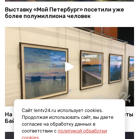
Выставку «Мой Петербург» посетили уже
более полумиллиона человек
Сайт lentv24.ru использует cookies.
На выставке в Петербурге показали красоты
Продолжая использовать сайт, вы даете
Байкала
согласие на обработку данных в
соответствии с
политикой обработки
cookies
.