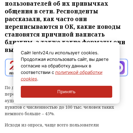
пользователей об их привычках
общения в сети. Респонденты
рассказали, как часто они
переписываются в ОК, какие поводы
становятся причиной написать
близким, а также какие форматы они
выбирают.
Сайт lentv24.ru использует cookies.
Продолжая использовать сайт, вы даете
согласие на обработку данных в
соответствии с
политикой обработки
cookies
.
По данным исследования, 42% опрошенных
Принять
переписываются в ОК хотя бы раз в день. Среди
аудитории старше 55 лет и жителей населенных
пунктов с численностью до 100 тыс. человек таких
немного больше – 45%.
Исходя из опроса, чаще всего пользователи
переписываются с друзьями (74%). При этом 71%