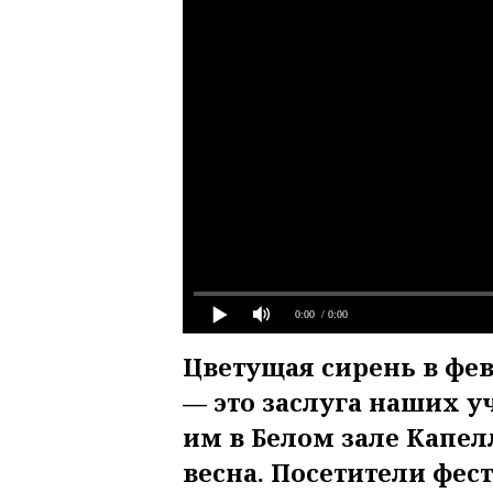
0:00
/ 0:00
Цветущая сирень в фев
— это заслуга наших у
им в Белом зале Капе
весна. Посетители фес