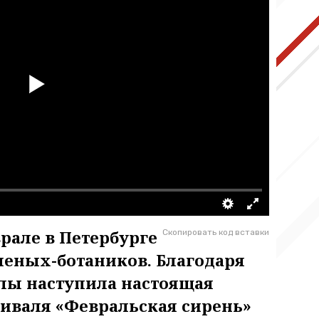
рале в Петербурге
Скопировать код вставки
ченых-ботаников. Благодаря
ллы наступила настоящая
тиваля «Февральская сирень»