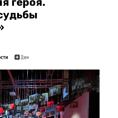
я героя.
судьбы
»